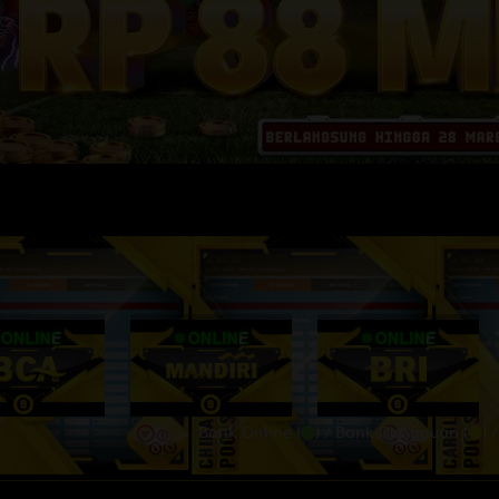
Bank Online (
) /
Bank Gangguan (
) 