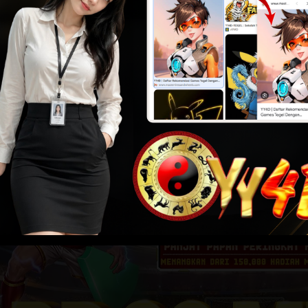
EN TOGEL TERPERCAYA