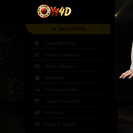
INFO TERKINI:
SELAMAT DATANG DI YY4D SITUS AG
Cara Bermain
History Nomor
Buku Mimpi
Referral
Hubungi Kami
Lupa Password
Promosi
Prediksi Togel